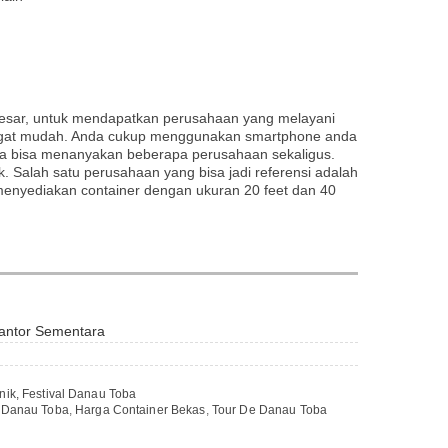
 besar, untuk mendapatkan perusahaan yang melayani
angat mudah. Anda cukup menggunakan smartphone anda
a bisa menanyakan beberapa perusahaan sekaligus.
k. Salah satu perusahaan yang bisa jadi referensi adalah
menyediakan container dengan ukuran 20 feet dan 40
Kantor Sementara
Unik, Festival Danau Toba
,
Danau Toba
,
Harga Container Bekas
,
Tour De Danau Toba