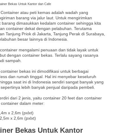
ainer Bekas Untuk Kantor dan Cafe
. Container atau peti kemas adalah wadah yang
giriman barang via jalur laut. Untuk mengirimkan
aut barang dimasukkan kedalam container sehingga kita
 container dekat dengan pelabuhan. Terutama
n Tanjung Priok di Jakarta, Tanjung Perak di Surabaya,
abuhan besar lainnya di Indonesia.
 container mengalami penuaan dan tidak layak untuk
isebut dengan container bekas. Terlalu sayang rasanya
jadi sampah.
container bekas ini dimodifikasi untuk berbagai
Mess dan rumah tinggal. Hal ini menyebar keseluruh
ingga saat ini di Indonesia sendiri sangat banyak yang
 sepertinya lebih banyak penjual daripada pembeli.
iri dari 2 jenis, yaitu container 20 feet dan container
n container dalam meter:
,4m x 2,6m (pxlxt)
2,5m x 2,6m (pxlxt)
iner Bekas Untuk Kantor