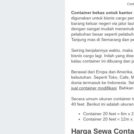
Cont
Container bekas untuk kantor
digunakan untuk bisnis cargo pen
barang keluar negeri via jalur l
dengan sangat mudah menemukan
pelabuhan besar seperti pelabuha
Tanjung mas di Semarang dan pel
Seiring berjalannya waktu, maka
bisnis cargo lagi. Inilah yang d
kalau container ini dibuang dan 
Berawal dari Eropa dan Amerika, 
kebutuhan. Seperti Toko, Cafe, 
dunia termasuk ke Indonesia. Seh
jual container modifikasi
. Bahkan
Secara umum ukuran container terd
40 feet. Berikut ini adalah ukura
Container 20 feet = 6m x 2
Container 20 feet = 12m x 
Harga Sewa Conta