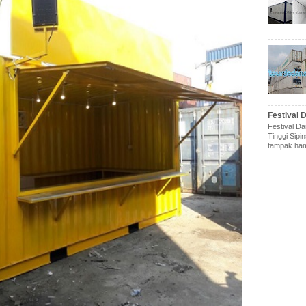
Festival 
Festival D
Tinggi Sipi
tampak ham